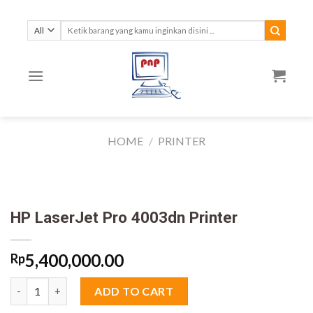
Skip
to
Search
for:
content
HOME
/
PRINTER
HP LaserJet Pro 4003dn Printer
5,400,000.00
Rp
HP LaserJet Pro 4003dn Printer quantity
ADD TO CART