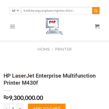
Skip
to
Search
for:
content
HOME
/
PRINTER
HP LaserJet Enterprise Multifunction
Printer M430f
9,300,000.00
Rp
HP LaserJet Enterprise Multifunction Printer M430f quantity
ADD TO CART